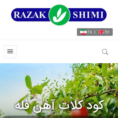
Fa
|
En
کود کلات آهن فله