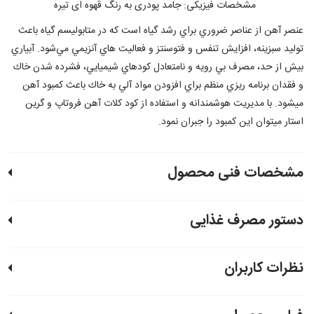
مشخصات فیزیکی: جامد پودری به رنگ قهوه ای تیره
عنصر آهن از عناصر ضروري براي رشد گياه است كه در متابوليسم گياه باعث
توليد سبزينه، افزايش تنفس و فتوسنتز و فعاليت هاي آنزيمي مي‌شود. آبياري
بيش از حد، مصرف بي رويه و نامتعادل كودهاي شيميايي، فشرده شدن خاك
و فقدان برنامه ريزي منظم براي افزودن مواد آلي به خاك باعث كمبود آهن
ميشود. با مديريت هوشمندانه و استفاده از كود كلات آهن فروتاپ و گرين
استار ميتوان اين كمبود را جبران نمود.
مشخصات فنی محصول
دستور مصرف غذایی
نظرات کاربران