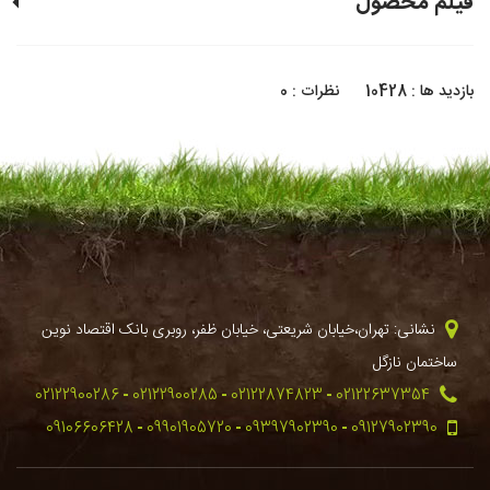
فیلم محصول
بازدید ها : 10428
نظرات : 0
نشانی: تهران،خیابان شریعتی، خیابان ظفر، روبری بانک اقتصاد نوین
ساختمان نازگل
02122900286
02122900285
02122874823
02122637354
09106606428
09901905720
09397902390
09127902390