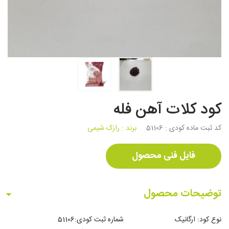
کود کلات آهن فله
کد ثبت ماده کودی :
51106
برند :
رازک شیمی
فایل فنی محصول
توضیحات محصول
نوع کود: ارگانیک شماره ثبت کودی:51106