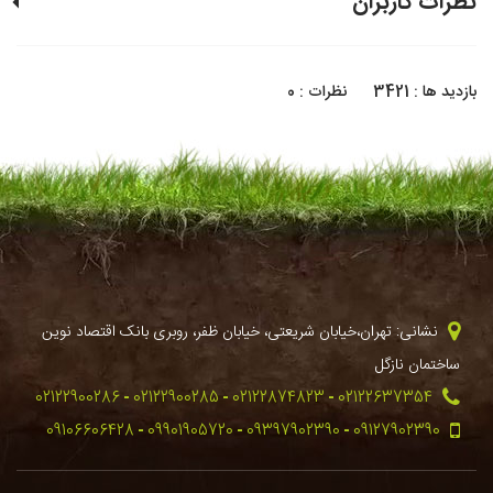
نظرات کاربران
بازدید ها : 3421
نظرات : 0
نشانی: تهران،خیابان شریعتی، خیابان ظفر، روبری بانک اقتصاد نوین
ساختمان نازگل
02122900286
02122900285
02122874823
02122637354
09106606428
09901905720
09397902390
09127902390