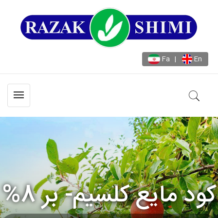
Fa
|
En
کود مایع کلسیم- بر 8%